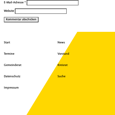
E-Mail-Adresse
*
Website
Seitenübersicht
Start
News
im
Seiten-
Termine
Vorstand
Footer
Gemeinderat
Kreisrat
Datenschutz
Suche
Impressum