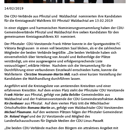
14/02/2019
Die CDU-Verbände aus Pfinztal und Walzbachtal nominierten ihre Kandidaten
für die Kreistagswahl Wahlkreis XII Pfinztal/ Walzbachtal am 13.02.2019
In einer zügigen und harmonischen Nominierungsversammlung haben der CDU-
Gemeindeverbände Pfinztal und Walzbachtal ihre sieben Kandidaten für den
gemeinsamen Kreistagswahlkreis XII nominiert.
Der Pfinztaler CDU-Vorsitzende Frank Hörter konnte in der Sportgaststätte FC
Viktoria Berghausen in einen voll besetzten Saal blicken, als er die zahlreichen
Mitglieder der beiden Verbände begrüßte. „Die beiden Verbände haben sich
einvernehmlich über Verteilung von Anzahl und Reihenfolge der Plätze
verständigt, um eine ausgewogene und erfolgversprechende Liste
vorzuschlagen“, erklärte Hörter. Nachdem sich die Versammlung für die
Durchführung einer verbundenen Einzelwahl entschieden hatte, konnte die
Wahlleiterin
Christine Neumann-Martin MdL
nach einer kurzen Vorstellung der
Kandidaten die Wahlhandlung durchführen lassen.
Angeführt wird die Kreistagsliste von amtierenden Kreisräten und einer
erfahrenen Kreisrätin: Auf dem ersten Platz steht der Pfinztaler CDU Vorsitzende
Frank Hörter
aus Pfinztal, gefolgt von
Jutta Belstler
Gemeinderätin aus
Walzbachtal und der Fraktionsvorsitzende der CDU Gemeinderatsfraktion
Achim
Kirchenbauer
aus Pfinztal. Auf dem vierten Platz tritt die Wöschbacher
Ortschaftsrätin
Romana Martin
an, gefolgt vom Walzbachtaler CDU Vorsitzenden
Michael Plaumann
. Auf den weiteren Plätzen folgen der Pfinztaler Gemeinderat
Dr. Roland Vogel
und der JU Vorsitzende und Mitglied des
Landesfachausschusses für Digitale Medien der CDU Linus
Posselt
.
„Die beiden CDU-Verbände machen den Bürgern ein attraktives Angebot mit