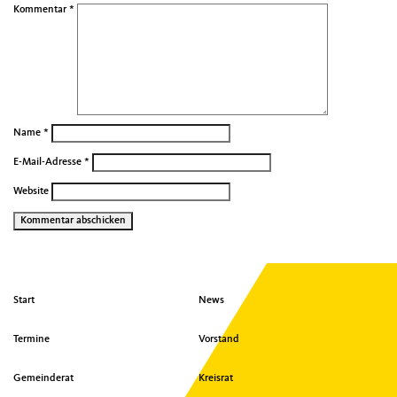
Kommentar
*
Name
*
E-Mail-Adresse
*
Website
Seitenübersicht
Start
News
im
Seiten-
Termine
Vorstand
Footer
Gemeinderat
Kreisrat