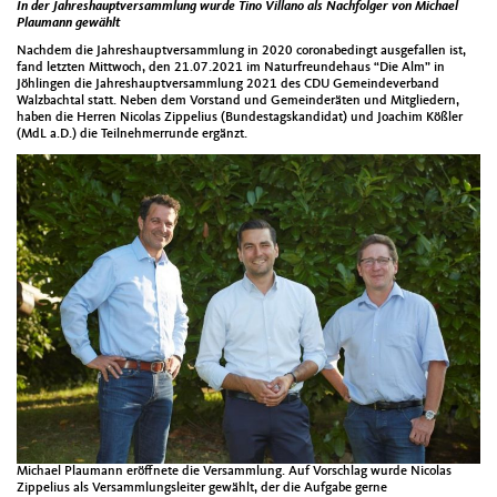
In der Jahreshauptversammlung wurde Tino Villano als Nachfolger von Michael
Plaumann gewählt
Nachdem die Jahreshauptversammlung in 2020 coronabedingt ausgefallen ist,
fand letzten Mittwoch, den 21.07.2021 im Naturfreundehaus “Die Alm” in
Jöhlingen die Jahreshauptversammlung 2021 des CDU Gemeindeverband
Walzbachtal statt. Neben dem Vorstand und Gemeinderäten und Mitgliedern,
haben die Herren Nicolas Zippelius (Bundestagskandidat) und Joachim Kößler
(MdL a.D.) die Teilnehmerrunde ergänzt.
Michael Plaumann eröffnete die Versammlung. Auf Vorschlag wurde Nicolas
Zippelius als Versammlungsleiter gewählt, der die Aufgabe gerne