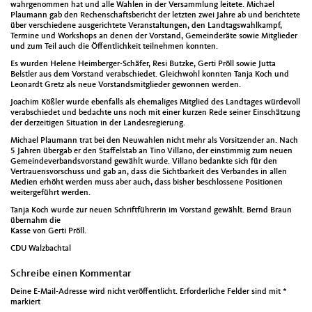
wahrgenommen hat und alle Wahlen in der Versammlung leitete. Michael
Plaumann gab den Rechenschaftsbericht der letzten zwei Jahre ab und berichtete
über verschiedene ausgerichtete Veranstaltungen, den Landtagswahlkampf,
Termine und Workshops an denen der Vorstand, Gemeinderäte sowie Mitglieder
und zum Teil auch die Öffentlichkeit teilnehmen konnten.
Es wurden Helene Heimberger-Schäfer, Resi Butzke, Gerti Pröll sowie Jutta
Belstler aus dem Vorstand verabschiedet. Gleichwohl konnten Tanja Koch und
Leonardt Gretz als neue Vorstandsmitglieder gewonnen werden.
Joachim Kößler wurde ebenfalls als ehemaliges Mitglied des Landtages würdevoll
verabschiedet und bedachte uns noch mit einer kurzen Rede seiner Einschätzung
der derzeitigen Situation in der Landesregierung.
Michael Plaumann trat bei den Neuwahlen nicht mehr als Vorsitzender an. Nach
5 Jahren übergab er den Staffelstab an Tino Villano, der einstimmig zum neuen
Gemeindeverbandsvorstand gewählt wurde. Villano bedankte sich für den
Vertrauensvorschuss und gab an, dass die Sichtbarkeit des Verbandes in allen
Medien erhöht werden muss aber auch, dass bisher beschlossene Positionen
weitergeführt werden.
Tanja Koch wurde zur neuen Schriftführerin im Vorstand gewählt. Bernd Braun
übernahm die
Kasse von Gerti Pröll.
CDU Walzbachtal
Schreibe einen Kommentar
Deine E-Mail-Adresse wird nicht veröffentlicht.
Erforderliche Felder sind mit
*
markiert