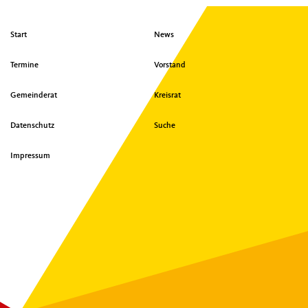
Seitenübersicht
Start
News
im
Seiten-
Termine
Vorstand
Footer
Gemeinderat
Kreisrat
Datenschutz
Suche
Impressum