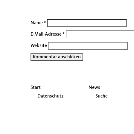
Name
*
E-Mail-Adresse
*
Website
Seitenübersicht
Start
News
im
Datenschutz
Suche
Seiten-
Footer